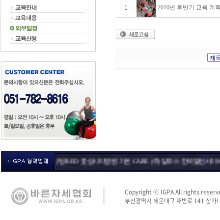
1
2010년 후반기 교육 계
설 전문 컨설팅 RED
효성시티병원
가온 CARE
(주)알푸스
한국열린사이버대학교
Copyright ⓒ IGPA All rights reserv
부산광역시 해운대구 재반로 141 상가나동 3