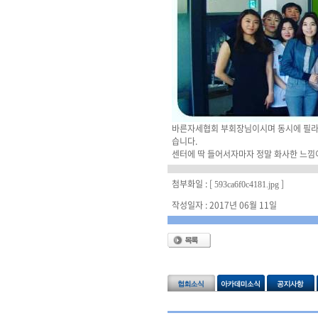
바른자세협회 부회장님이시며 동시에 필라
습니다.
센터에 딱 들어서자마자 정말 화사한 느낌이
첨부화일 : [
]
593ca6f0c4181.jpg
작성일자 : 2017년 06월 11일