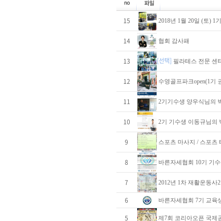
15
2018년 1월 20일 (토)
14
협회 감사패
[선택]
13
필라테스 전문 센터
12
수영골프파크open(1기 
11
2기기수생 양우식님의 
10
2기 기수생 이동규님의
9
스포츠 마사지 / 스포츠 
8
바른자세협회 10기 기수
7
2012년 1차 재활운동사
6
바른자세협회 7기 교육
5
제7회 코리아오픈 국제