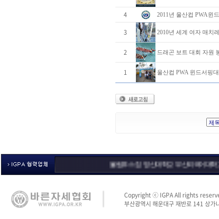
4
2011년 울산컵 PWA윈
3
2010년 세계 여자 매
2
드래곤 보트 대회 자원 
1
울산컵 PWA 윈드서핑대
올림푸스 짐
영산대학교
부산외국어대학교
체육
Copyright ⓒ IGPA All rights reserv
부산광역시 해운대구 재반로 141 상가나동 3